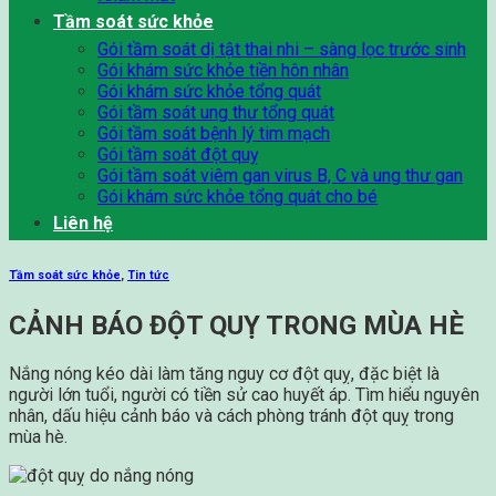
Tầm soát sức khỏe
Gói tầm soát dị tật thai nhi – sàng lọc trước sinh
Gói khám sức khỏe tiền hôn nhân
Gói khám sức khỏe tổng quát
Gói tầm soát ung thư tổng quát
Gói tầm soát bệnh lý tim mạch
Gói tầm soát đột quỵ
Gói tầm soát viêm gan virus B, C và ung thư gan
Gói khám sức khỏe tổng quát cho bé
Liên hệ
Tầm soát sức khỏe
,
Tin tức
CẢNH BÁO ĐỘT QUỴ TRONG MÙA HÈ
Nắng nóng kéo dài làm tăng nguy cơ đột quỵ, đặc biệt là
người lớn tuổi, người có tiền sử cao huyết áp. Tìm hiểu nguyên
nhân, dấu hiệu cảnh báo và cách phòng tránh đột quỵ trong
mùa hè.