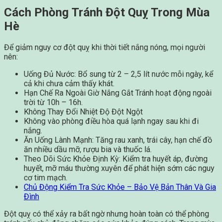
Cách Phòng Tránh Đột Quỵ Trong Mùa
Hè
Để giảm nguy cơ đột quỵ khi thời tiết nắng nóng, mọi người
nên:
Uống Đủ Nước: Bổ sung từ 2 – 2,5 lít nước mỗi ngày, kể
cả khi chưa cảm thấy khát.
Hạn Chế Ra Ngoài Giờ Nắng Gắt Tránh hoạt động ngoài
trời từ 10h – 16h.
Không Thay Đổi Nhiệt Độ Đột Ngột
Không vào phòng điều hòa quá lạnh ngay sau khi đi
nắng.
Ăn Uống Lành Mạnh: Tăng rau xanh, trái cây, hạn chế đồ
ăn nhiều dầu mỡ, rượu bia và thuốc lá.
Theo Dõi Sức Khỏe Định Kỳ: Kiểm tra huyết áp, đường
huyết, mỡ máu thường xuyên để phát hiện sớm các nguy
cơ tim mạch.
Chủ Động Kiểm Tra Sức Khỏe – Bảo Vệ Bản Thân Và Gia
Đình
Đột quỵ có thể xảy ra bất ngờ nhưng hoàn toàn có thể phòng