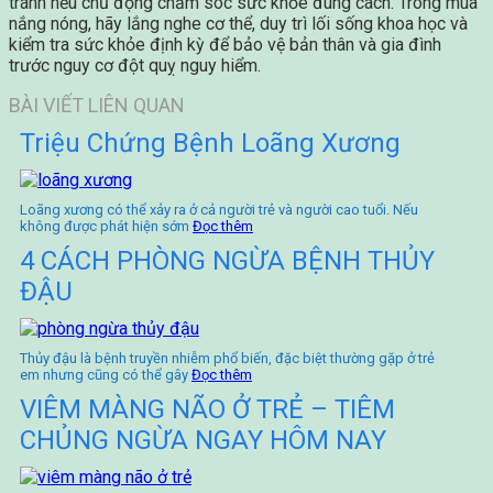
tránh nếu chủ động chăm sóc sức khỏe đúng cách. Trong mùa
nắng nóng, hãy lắng nghe cơ thể, duy trì lối sống khoa học và
kiểm tra sức khỏe định kỳ để bảo vệ bản thân và gia đình
trước nguy cơ đột quỵ nguy hiểm.
BÀI VIẾT LIÊN QUAN
Triệu Chứng Bệnh Loãng Xương
Loãng xương có thể xảy ra ở cả người trẻ và người cao tuổi. Nếu
không được phát hiện sớm
Đọc thêm
4 CÁCH PHÒNG NGỪA BỆNH THỦY
ĐẬU
Thủy đậu là bệnh truyền nhiễm phổ biến, đặc biệt thường gặp ở trẻ
em nhưng cũng có thể gây
Đọc thêm
VIÊM MÀNG NÃO Ở TRẺ – TIÊM
CHỦNG NGỪA NGAY HÔM NAY