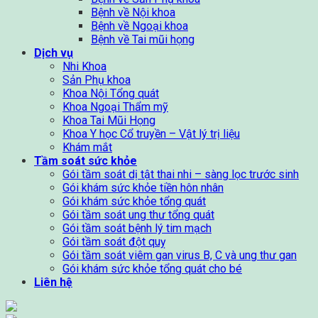
Bệnh về Nội khoa
Bệnh về Ngoại khoa
Bệnh về Tai mũi họng
Dịch vụ
Nhi Khoa
Sản Phụ khoa
Khoa Nội Tổng quát
Khoa Ngoại Thẩm mỹ
Khoa Tai Mũi Họng
Khoa Y học Cổ truyền – Vật lý trị liệu
Khám mắt
Tầm soát sức khỏe
Gói tầm soát dị tật thai nhi – sàng lọc trước sinh
Gói khám sức khỏe tiền hôn nhân
Gói khám sức khỏe tổng quát
Gói tầm soát ung thư tổng quát
Gói tầm soát bệnh lý tim mạch
Gói tầm soát đột quỵ
Gói tầm soát viêm gan virus B, C và ung thư gan
Gói khám sức khỏe tổng quát cho bé
Liên hệ