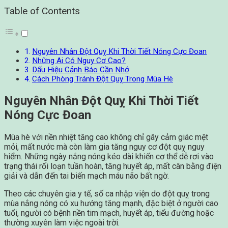
Table of Contents
Nguyên Nhân Đột Quỵ Khi Thời Tiết Nóng Cực Đoan
Những Ai Có Nguy Cơ Cao?
Dấu Hiệu Cảnh Báo Cần Nhớ
Cách Phòng Tránh Đột Quỵ Trong Mùa Hè
Nguyên Nhân Đột Quỵ Khi Thời Tiết
Nóng Cực Đoan
Mùa hè với nền nhiệt tăng cao không chỉ gây cảm giác mệt
mỏi, mất nước mà còn làm gia tăng nguy cơ đột quỵ nguy
hiểm. Những ngày nắng nóng kéo dài khiến cơ thể dễ rơi vào
trạng thái rối loạn tuần hoàn, tăng huyết áp, mất cân bằng điện
giải và dẫn đến tai biến mạch máu não bất ngờ.
Theo các chuyên gia y tế, số ca nhập viện do đột quỵ trong
mùa nắng nóng có xu hướng tăng mạnh, đặc biệt ở người cao
tuổi, người có bệnh nền tim mạch, huyết áp, tiểu đường hoặc
thường xuyên làm việc ngoài trời.