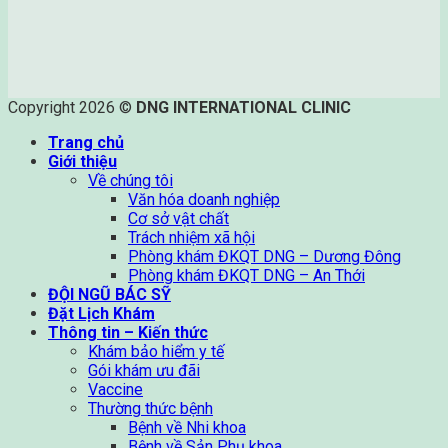
Copyright 2026 ©
DNG INTERNATIONAL CLINIC
Trang chủ
Giới thiệu
Về chúng tôi
Văn hóa doanh nghiệp
Cơ sở vật chất
Trách nhiệm xã hội
Phòng khám ĐKQT DNG – Dương Đông
Phòng khám ĐKQT DNG – An Thới
ĐỘI NGŨ BÁC SỸ
Đặt Lịch Khám
Thông tin – Kiến thức
Khám bảo hiểm y tế
Gói khám ưu đãi
Vaccine
Thường thức bệnh
Bệnh về Nhi khoa
Bệnh về Sản Phụ khoa