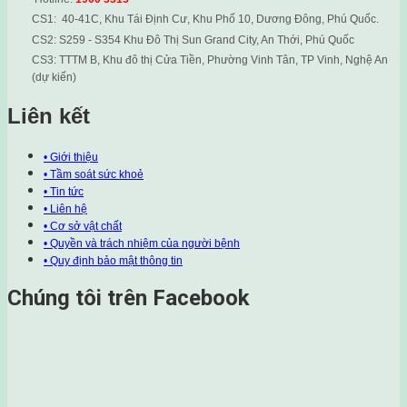
CS1: 40-41C, Khu Tái Định Cư, Khu Phố 10, Dương Đông, Phú Quốc.
CS2: S259 - S354 Khu Đô Thị Sun Grand City, An Thới, Phú Quốc
CS3: TTTM B, Khu đô thị Cửa Tiền, Phường Vinh Tân, TP Vinh, Nghệ An
(dự kiến)
Liên kết
• Giới thiệu
• Tầm soát sức khoẻ
• Tin tức
• Liên hệ
• Cơ sở vật chất
• Quyền và trách nhiệm của người bệnh
• Quy định bảo mật thông tin
Chúng tôi trên Facebook