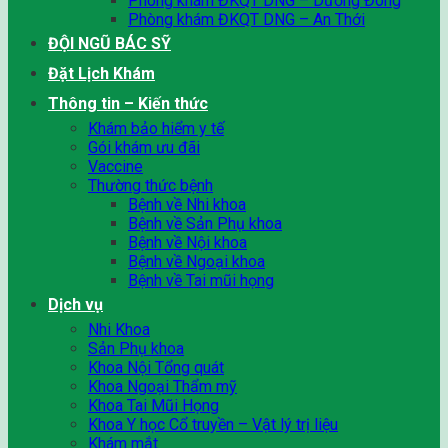
Phòng khám ĐKQT DNG – Dương Đông
Phòng khám ĐKQT DNG – An Thới
ĐỘI NGŨ BÁC SỸ
Đặt Lịch Khám
Thông tin – Kiến thức
Khám bảo hiểm y tế
Gói khám ưu đãi
Vaccine
Thường thức bệnh
Bệnh về Nhi khoa
Bệnh về Sản Phụ khoa
Bệnh về Nội khoa
Bệnh về Ngoại khoa
Bệnh về Tai mũi họng
Dịch vụ
Nhi Khoa
Sản Phụ khoa
Khoa Nội Tổng quát
Khoa Ngoại Thẩm mỹ
Khoa Tai Mũi Họng
Khoa Y học Cổ truyền – Vật lý trị liệu
Khám mắt