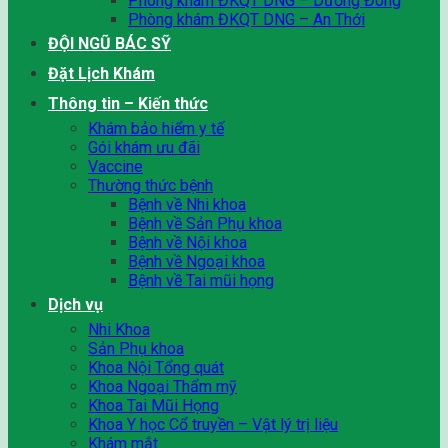
Phòng khám ĐKQT DNG – Dương Đông
Phòng khám ĐKQT DNG – An Thới
ĐỘI NGŨ BÁC SỸ
Đặt Lịch Khám
Thông tin – Kiến thức
Khám bảo hiểm y tế
Gói khám ưu đãi
Vaccine
Thường thức bệnh
Bệnh về Nhi khoa
Bệnh về Sản Phụ khoa
Bệnh về Nội khoa
Bệnh về Ngoại khoa
Bệnh về Tai mũi họng
Dịch vụ
Nhi Khoa
Sản Phụ khoa
Khoa Nội Tổng quát
Khoa Ngoại Thẩm mỹ
Khoa Tai Mũi Họng
Khoa Y học Cổ truyền – Vật lý trị liệu
Khám mắt