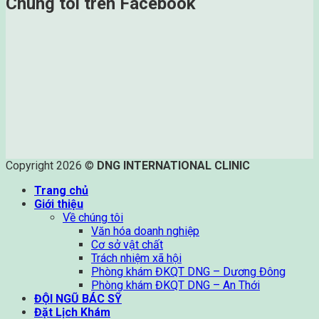
Chúng tôi trên Facebook
Copyright 2026 ©
DNG INTERNATIONAL CLINIC
Trang chủ
Giới thiệu
Về chúng tôi
Văn hóa doanh nghiệp
Cơ sở vật chất
Trách nhiệm xã hội
Phòng khám ĐKQT DNG – Dương Đông
Phòng khám ĐKQT DNG – An Thới
ĐỘI NGŨ BÁC SỸ
Đặt Lịch Khám