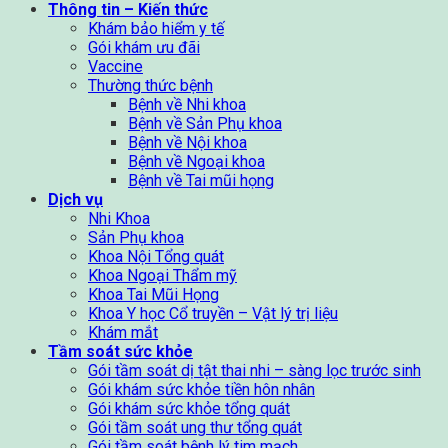
Thông tin – Kiến thức
Khám bảo hiểm y tế
Gói khám ưu đãi
Vaccine
Thường thức bệnh
Bệnh về Nhi khoa
Bệnh về Sản Phụ khoa
Bệnh về Nội khoa
Bệnh về Ngoại khoa
Bệnh về Tai mũi họng
Dịch vụ
Nhi Khoa
Sản Phụ khoa
Khoa Nội Tổng quát
Khoa Ngoại Thẩm mỹ
Khoa Tai Mũi Họng
Khoa Y học Cổ truyền – Vật lý trị liệu
Khám mắt
Tầm soát sức khỏe
Gói tầm soát dị tật thai nhi – sàng lọc trước sinh
Gói khám sức khỏe tiền hôn nhân
Gói khám sức khỏe tổng quát
Gói tầm soát ung thư tổng quát
Gói tầm soát bệnh lý tim mạch