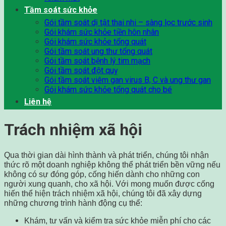
Tầm soát sức khỏe
Gói tầm soát dị tật thai nhi – sàng lọc trước sinh
Gói khám sức khỏe tiền hôn nhân
Gói khám sức khỏe tổng quát
Gói tầm soát ung thư tổng quát
Gói tầm soát bệnh lý tim mạch
Gói tầm soát đột quỵ
Gói tầm soát viêm gan virus B, C và ung thư gan
Gói khám sức khỏe tổng quát cho bé
Liên hệ
Trách nhiệm xã hội
Qua thời gian dài hình thành và phát triển, chúng tôi nhận
thức rõ một doanh nghiệp không thể phát triển bền vững nếu
không có sự đóng góp, cống hiến dành cho những con
người xung quanh, cho xã hội. Với mong muốn được cống
hiến thể hiện trách nhiệm xã hội, chúng tôi đã xây dựng
những chương trình hành động cụ thể:
Khám, tư vấn và kiểm tra sức khỏe miễn phí cho các