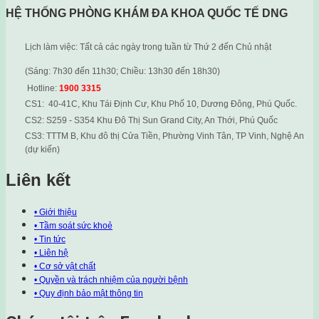
HỆ THỐNG PHÒNG KHÁM ĐA KHOA QUỐC TẾ DNG
Lịch làm việc: Tất cả các ngày trong tuần từ Thứ 2 đến Chủ nhật
(Sáng: 7h30 đến 11h30; Chiều: 13h30 đến 18h30)
Hotline:
1900 3315
CS1: 40-41C, Khu Tái Định Cư, Khu Phố 10, Dương Đông, Phú Quốc.
CS2: S259 - S354 Khu Đô Thị Sun Grand City, An Thới, Phú Quốc
CS3: TTTM B, Khu đô thị Cửa Tiền, Phường Vinh Tân, TP Vinh, Nghệ An
(dự kiến)
Liên kết
• Giới thiệu
• Tầm soát sức khoẻ
• Tin tức
• Liên hệ
• Cơ sở vật chất
• Quyền và trách nhiệm của người bệnh
• Quy định bảo mật thông tin