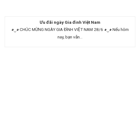
Ưu đãi ngày Gia đình Việt Nam
◕‿◕ CHÚC MỪNG NGÀY GIA ĐÌNH VIỆT NAM 28/6 ◕‿◕ Nếu hôm
nay, bạn vẫn...