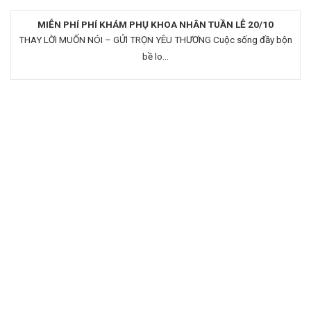
MIỄN PHÍ PHÍ KHÁM PHỤ KHOA NHÂN TUẦN LỄ 20/10
THAY LỜI MUỐN NÓI – GỬI TRỌN YÊU THƯƠNG Cuộc sống đầy bộn
bề lo...