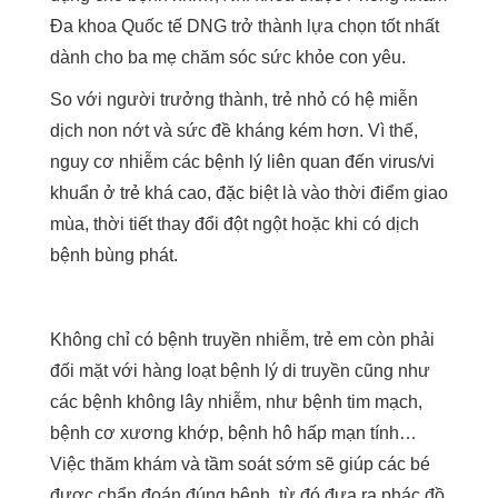
Đa khoa Quốc tế DNG trở thành lựa chọn tốt nhất
dành cho ba mẹ chăm sóc sức khỏe con yêu.
So với người trưởng thành, trẻ nhỏ có hệ miễn
dịch non nớt và sức đề kháng kém hơn. Vì thế,
nguy cơ nhiễm các bệnh lý liên quan đến virus/vi
khuẩn ở trẻ khá cao, đặc biệt là vào thời điểm giao
mùa, thời tiết thay đổi đột ngột hoặc khi có dịch
bệnh bùng phát.
Không chỉ có bệnh truyền nhiễm, trẻ em còn phải
đối mặt với hàng loạt bệnh lý di truyền cũng như
các bệnh không lây nhiễm, như bệnh tim mạch,
bệnh cơ xương khớp, bệnh hô hấp mạn tính…
Việc thăm khám và tầm soát sớm sẽ giúp các bé
được chẩn đoán đúng bệnh, từ đó đưa ra phác đồ