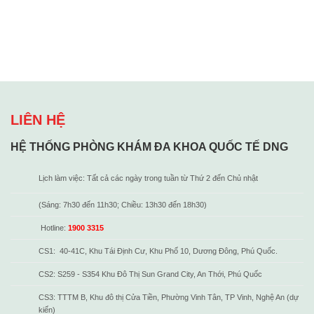
LIÊN HỆ
HỆ THỐNG PHÒNG KHÁM ĐA KHOA QUỐC TẾ DNG
Lịch làm việc: Tất cả các ngày trong tuần từ Thứ 2 đến Chủ nhật
(Sáng: 7h30 đến 11h30; Chiều: 13h30 đến 18h30)
Hotline:
1900 3315
CS1: 40-41C, Khu Tái Định Cư, Khu Phố 10, Dương Đông, Phú Quốc.
CS2: S259 - S354 Khu Đô Thị Sun Grand City, An Thới, Phú Quốc
CS3: TTTM B, Khu đô thị Cửa Tiền, Phường Vinh Tân, TP Vinh, Nghệ An (dự
kiến)