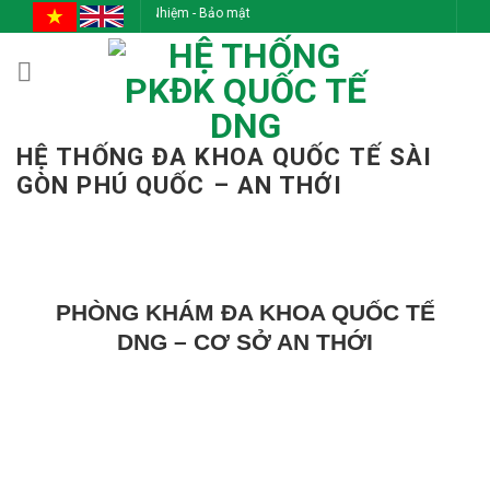
Skip
- Chính trực - Trách Nhiệm - Bảo mật
to
content
HỆ THỐNG ĐA KHOA QUỐC TẾ SÀI
GÒN PHÚ QUỐC – AN THỚI
PHÒNG KHÁM ĐA KHOA QUỐC TẾ
DNG –
CƠ SỞ AN THỚI