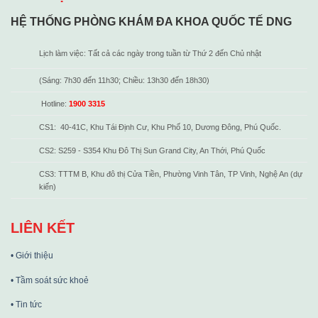
HỆ THỐNG PHÒNG KHÁM ĐA KHOA QUỐC TẾ DNG
Lịch làm việc: Tất cả các ngày trong tuần từ Thứ 2 đến Chủ nhật
(Sáng: 7h30 đến 11h30; Chiều: 13h30 đến 18h30)
Hotline:
1900 3315
CS1: 40-41C, Khu Tái Định Cư, Khu Phố 10, Dương Đông, Phú Quốc.
CS2: S259 - S354 Khu Đô Thị Sun Grand City, An Thới, Phú Quốc
CS3: TTTM B, Khu đô thị Cửa Tiền, Phường Vinh Tân, TP Vinh, Nghệ An (dự
kiến)
LIÊN KẾT
• Giới thiệu
• Tầm soát sức khoẻ
• Tin tức