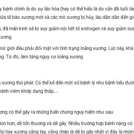
ệnh chính là do sự lão hóa (hay có thể hiểu là do vấn đề tuổi tác
giữa tế bào xương mới và các mô xương bị hủy, lâu dần dẫn đến g
i, đã mãn kinh sẽ bị suy giảm nội tiết tố estrogen và suy giảm lư
xương.
hay nữ giới đều phải đối mặt với tình trạng loãng xương. Lúc này,
ng. Từ đó, làm tăng nguy cơ loãng xương.
 xương thứ phát. Có thể kể đến một số bệnh lý như bệnh tiểu đườn
, bệnh viêm khớp dạng thấp,….
ương có thể gây ra những biến chứng nguy hiểm như sau:
òn hơn, dễ tổn thương và dễ gãy. Nhiều trường hợp bệnh nặng có t
 hay xương cẳng tay, cẳng chân là dễ bị gãy nhất vì đây là những 