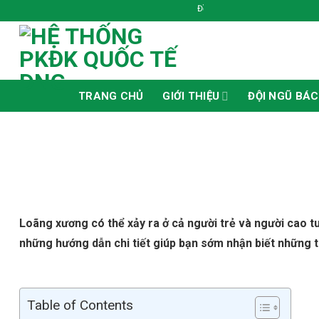
Skip
Đồng Cảm - Chính trực - Trách Nhiệm - Bảo mậ
to
content
TRANG CHỦ
GIỚI THIỆU
ĐỘI NGŨ BÁC
Loãng xương có thể xảy ra ở cả người trẻ và người cao t
những hướng dẫn chi tiết giúp bạn sớm nhận biết những 
Table of Contents