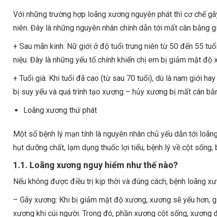
Với những trường hợp loãng xương nguyên phát thì cơ chế gây b
niên. Đây là những nguyên nhân chính dẫn tới mất cân bằng 
+ Sau mãn kinh: Nữ giới ở độ tuổi trung niên từ 50 đến 55 tuổ
niệu. Đây là những yếu tố chính khiến chị em bị giảm mật độ 
+ Tuổi già: Khi tuổi đã cao (từ sau 70 tuổi), dù là nam giới 
bị suy yếu và quá trình tạo xương – hủy xương bị mất cân bằ
Loãng xương thứ phát
Một số bệnh lý mạn tính là nguyên nhân chủ yếu dẫn tới loãng
hụt dưỡng chất, lạm dụng thuốc lợi tiểu, bệnh lý về cột sống
1.1. Loãng xương nguy hiểm như thế nào?
Nếu không được điều trị kịp thời và đúng cách, bệnh loãng x
– Gãy xương: Khi bị giảm mật độ xương, xương sẽ yếu hơn, gi
xương khi cúi người. Trong đó, phần xương cột sống, xương đùi