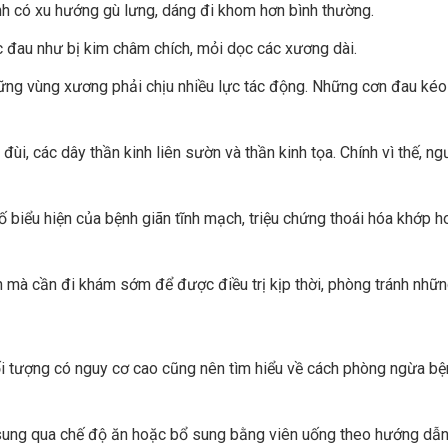
nh có xu hướng gù lưng, dáng đi khom hơn bình thường.
 đau như bị kim châm chích, mỏi dọc các xương dài.
g vùng xương phải chịu nhiều lực tác động. Những cơn đau kéo dà
ùi, các dây thần kinh liên sườn và thần kinh tọa. Chính vì thế, ng
 biểu hiện của bệnh giãn tĩnh mạch, triệu chứng thoái hóa khớp 
 mà cần đi khám sớm để được điều trị kịp thời, phòng tránh nhữ
i tượng có nguy cơ cao cũng nên tìm hiểu về cách phòng ngừa bện
 sung qua chế độ ăn hoặc bổ sung bằng viên uống theo hướng dẫn 