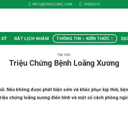
t
INFO@DNGCLINIC.COM
19003315
 SỸ
ĐẶT LỊCH KHÁM
THÔNG TIN – KIẾN THỨC
DỊ
TIN TỨC
Triệu Chứng Bệnh Loãng Xương
uổi. Nếu không được phát hiện sớm và khắc phục kịp thời, bệ
triệu chứng loãng xương điển hình và một số cách phòng ngừ