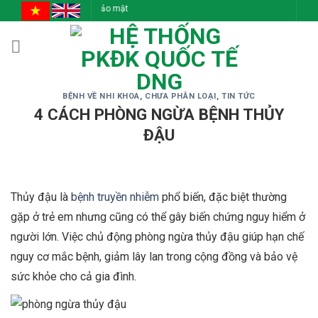
Skip
ực - Trách Nhiệm - Bảo mật
to
content
BỆNH VỀ NHI KHOA
,
CHƯA PHÂN LOẠI
,
TIN TỨC
4 CÁCH PHÒNG NGỪA BỆNH THỦY
ĐẬU
Thủy đậu là
bệnh truyền nhiễm
phổ biến, đặc biệt thường
gặp ở trẻ em nhưng cũng có thể gây biến chứng nguy hiểm ở
người lớn. Việc chủ động phòng ngừa thủy đậu giúp hạn chế
nguy cơ mắc bệnh, giảm lây lan trong cộng đồng và bảo vệ
sức khỏe cho cả gia đình.