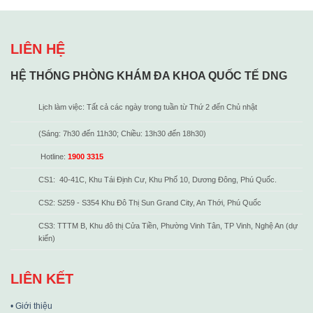
LIÊN HỆ
HỆ THỐNG PHÒNG KHÁM ĐA KHOA QUỐC TẾ DNG
Lịch làm việc: Tất cả các ngày trong tuần từ Thứ 2 đến Chủ nhật
(Sáng: 7h30 đến 11h30; Chiều: 13h30 đến 18h30)
Hotline:
1900 3315
CS1: 40-41C, Khu Tái Định Cư, Khu Phố 10, Dương Đông, Phú Quốc.
CS2: S259 - S354 Khu Đô Thị Sun Grand City, An Thới, Phú Quốc
CS3: TTTM B, Khu đô thị Cửa Tiền, Phường Vinh Tân, TP Vinh, Nghệ An (dự
kiến)
LIÊN KẾT
• Giới thiệu