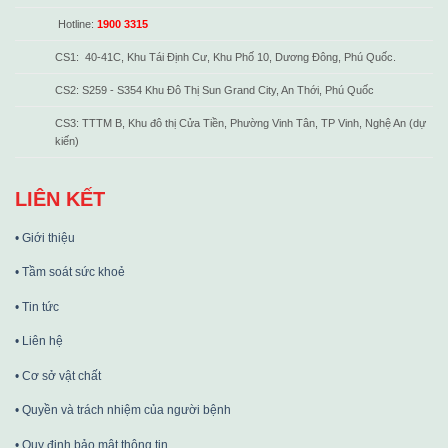
Hotline:
1900 3315
CS1: 40-41C, Khu Tái Định Cư, Khu Phố 10, Dương Đông, Phú Quốc.
CS2: S259 - S354 Khu Đô Thị Sun Grand City, An Thới, Phú Quốc
CS3: TTTM B, Khu đô thị Cửa Tiền, Phường Vinh Tân, TP Vinh, Nghệ An (dự
kiến)
LIÊN KẾT
• Giới thiệu
• Tầm soát sức khoẻ
• Tin tức
• Liên hệ
• Cơ sở vật chất
• Quyền và trách nhiệm của người bệnh
• Quy định bảo mật thông tin