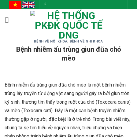
Skip
Đồng Cảm - C
to
content
BỆNH VỀ NỘI KHOA
,
BỆNH VỀ NHI KHOA
Bệnh nhiễm ấu trùng giun đũa chó
mèo
Bệnh nhiễm ấu trùng giun đũa chó mèo là một bệnh nhiễm
trùng lây truyền từ động vật sang người gây ra bởi giun tròn
ký sinh, thường tìm thấy trong ruột của chó (Toxocara canis)
và mèo (Toxocara cati). Đây là một căn bệnh truyền nhiễm
thường gặp ở người, đặc biệt là ở trẻ nhỏ. Trong bài viết này,
chúng ta sẽ tìm hiểu về nguyên nhân, triệu chứng và biện
pháp phòng tránh bệnh nhiễm ấu trùng giun đũa chó mèo.