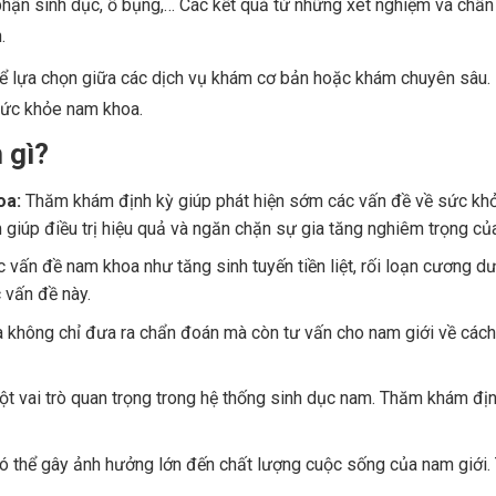
hận sinh dục, ổ bụng,… Các kết quả từ những xét nghiệm và chẩn đ
.
ể lựa chọn giữa các dịch vụ khám cơ bản hoặc khám chuyên sâu. 
 sức khỏe nam khoa.
 gì?
oa:
Thăm khám định kỳ giúp phát hiện sớm các vấn đề về sức khỏe 
m giúp điều trị hiệu quả và ngăn chặn sự gia tăng nghiêm trọng củ
 vấn đề nam khoa như tăng sinh tuyến tiền liệt, rối loạn cương d
 vấn đề này.
 không chỉ đưa ra chẩn đoán mà còn tư vấn cho nam giới về cách 
ột vai trò quan trọng trong hệ thống sinh dục nam. Thăm khám định
 thể gây ảnh hưởng lớn đến chất lượng cuộc sống của nam giới.