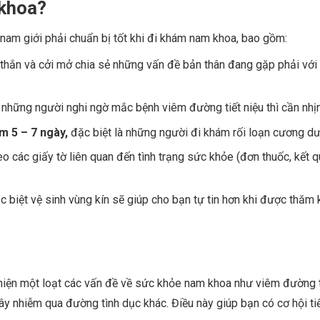
 khoa?
nam giới phải chuẩn bị tốt khi đi khám nam khoa, bao gồm:
 thắn và cởi mở chia sẻ những vấn đề bản thân đang gặp phải với
 những người nghi ngờ mắc bệnh viêm đường tiết niệu thì cần nhịn
m 5 – 7 ngày,
đặc biệt là những người đi khám rối loạn cương d
o các giấy tờ liên quan đến tình trạng sức khỏe (đơn thuốc, kết 
 biệt vệ sinh vùng kín sẽ giúp cho bạn tự tin hơn khi được thăm
hiện một loạt các vấn đề về sức khỏe nam khoa như viêm đường ti
 lây nhiễm qua đường tình dục khác. Điều này giúp bạn có cơ hội t