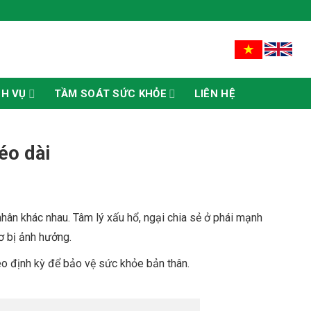
CH VỤ
TẦM SOÁT SỨC KHỎE
LIÊN HỆ
éo dài
hân khác nhau. Tâm lý xấu hổ, ngại chia sẻ ở phái mạnh
ơ bị ảnh hưởng.
o định kỳ để bảo vệ sức khỏe bản thân.