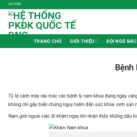
Skip
Đồng Cảm - Chính trực - Trách N
to
content
TRANG CHỦ
GIỚI THIỆU
ĐỘI NGŨ BÁC
Bệnh 
Tỷ lệ cánh mày râu mắc các bệnh lý nam khoa đang ngày càng p
không chỉ gây biến chứng nguy hiểm đến sức khỏe sinh sản m
Nam giới ngoài việc đi khám ngay khi nhận thấy những dấu h