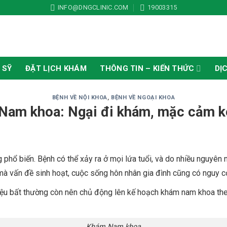
hiệm - Bảo mật
INFO@DNGCLINIC.COM
19003315
 SỸ
ĐẶT LỊCH KHÁM
THÔNG TIN – KIẾN THỨC
DỊ
BỆNH VỀ NỘI KHOA
,
BỆNH VỀ NGOẠI KHOA
Nam khoa: Ngại đi khám, mặc cảm k
hổ biến. Bệnh có thể xảy ra ở mọi lứa tuổi, và do nhiều nguyên n
à vấn đề sinh hoạt, cuộc sống hôn nhân gia đình cũng có nguy c
iệu bất thường còn nên chủ động lên kế hoạch khám nam khoa the
Khám Nam khoa