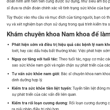
đoán hình ảnh tiên tiến cũng được sử dụng, như siêu âm bộ p
sĩ đưa ra chẩn đoán chính xác về tình trạng sức khỏe của bạn
Tùy thuộc vào nhu cầu và mục đích của từng người, bạn có th
vụ và xét nghiệm bạn chọn sử dụng trong quá trình kiểm tra
Khám chuyên khoa Nam khoa để làm
Phát hiện sớm và điều trị hiệu quả các bệnh lý nam kh
loét, hay các dấu hiệu bất thường khác. Việc phát hiện sớ
Nguy cơ tăng với tuổi tác:
Theo tuổi tác, nguy cơ mắc các
sao sức khỏe nam giới và ngăn chặn sự phát triển của các
Tư vấn sức khỏe nam giới:
Bác sĩ chuyên khoa nam khoa
dinh dưỡng hợp lý.
Kiểm tra sức khỏe tiền liệt tuyến:
Tuyến tiền liệt đóng m
sự phát triển của các vấn đề liên quan.
Kiểm tra rối loạn cương dương:
Rối loạn cương dương có
ra giải pháp điều trị phù hợp.