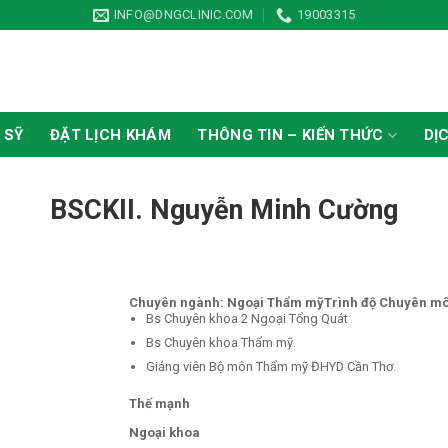
INFO@DNGCLINIC.COM
19003315
 SỸ
ĐẶT LỊCH KHÁM
THÔNG TIN – KIẾN THỨC
DỊ
BSCKII. Nguyễn Minh Cường
Chuyên ngành: Ngoại Thẩm mỹ
Trình độ Chuyên m
Bs Chuyên khoa 2 Ngoại Tổng Quát
Bs Chuyên khoa Thẩm mỹ.
Giảng viên Bộ môn Thẩm mỹ ĐHYD Cần Thơ.
Thế mạnh
Ngoại khoa