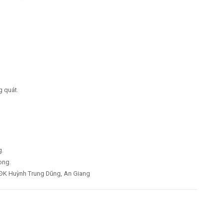
g quát.
g.
ong.
K Huỳnh Trung Dũng, An Giang