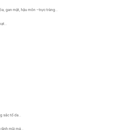
 hóa, gan mật, hậu môn –trực tràng…
hoạt…
ng sắc tố da…
t, rãnh mũi má…