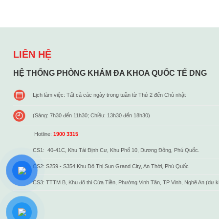
LIÊN HỆ
HỆ THỐNG PHÒNG KHÁM ĐA KHOA QUỐC TẾ DNG
Lịch làm việc: Tất cả các ngày trong tuần từ Thứ 2 đến Chủ nhật
(Sáng: 7h30 đến 11h30; Chiều: 13h30 đến 18h30)
Hotline:
1900 3315
CS1: 40-41C, Khu Tái Định Cư, Khu Phố 10, Dương Đông, Phú Quốc.
CS2: S259 - S354 Khu Đô Thị Sun Grand City, An Thới, Phú Quốc
CS3: TTTM B, Khu đô thị Cửa Tiền, Phường Vinh Tân, TP Vinh, Nghệ An (dự k