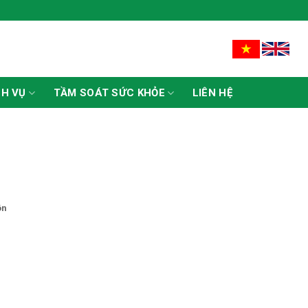
CH VỤ
TẦM SOÁT SỨC KHỎE
LIÊN HỆ
ôn