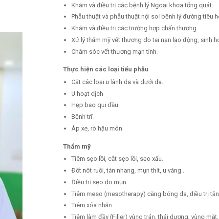
Khám và điều trị các bệnh lý Ngoại khoa tổng quát.
Phẫu thuật và phẫu thuật nội soi bệnh lý đường tiêu
Khám và điều trị các trường hợp chấn thương.
Xử lý thẩm mỹ vết thương do tai nạn lao động, sinh 
Chăm sóc vết thương mạn tính.
Thực hiện các loại tiểu phẫu
Cắt các loại u lành da và dưới da.
U hoạt dịch
Hẹp bao qui đầu
Bệnh trĩ.
Áp xe, rò hậu môn.
Thẩm mỹ
Tiêm sẹo lồi, cắt sẹo lồi, sẹo xấu.
Đốt nôt ruồi, tàn nhang, mụn thit, u vàng…
Điều trị sẹo do mụn.
Tiêm meso (mesotherapy) căng bóng da, điều trị tă
Tiêm xóa nhăn.
Tiêm làm đầy (Filler) vùng trán, thái dương, vùng mặ